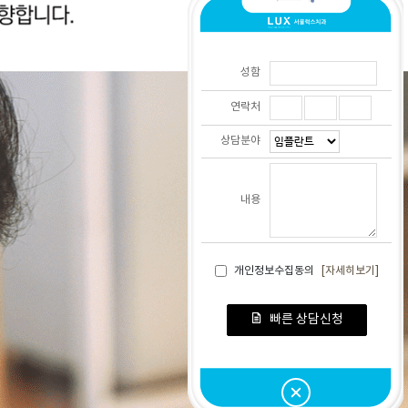
성함
연락처
상담분야
내용
개인정보수집동의
[자세히보기]
빠른 상담신청